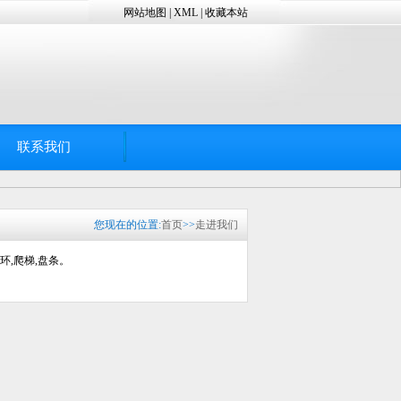
网站地图
|
XML
|
收藏本站
联系我们
您现在的位置:
首页
>>
走进我们
环,爬梯,盘条。