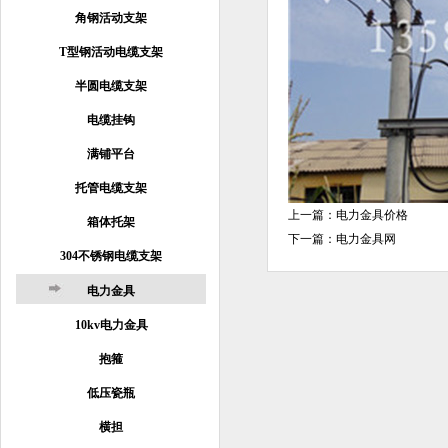
角钢活动支架
T型钢活动电缆支架
半圆电缆支架
电缆挂钩
满铺平台
托管电缆支架
上一篇：
电力金具价格
箱体托架
下一篇：
电力金具网
304不锈钢电缆支架
电力金具
10kv电力金具
抱箍
低压瓷瓶
横担