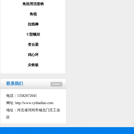
角担用活垫铁
角戗
拉线棒
U型螺丝
变台梁
鸡心环
尖铁板
联系我们
电话：13582672041
网址:
http://www.cydianliao.com
地址：河北省河间市城北门庄工业
区