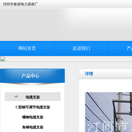
河间市春迎电力器材厂
网站首页
走进我们
产
详情
电缆支架
C型钢可调节电缆支架
槽钢电缆支架
角钢电缆支架