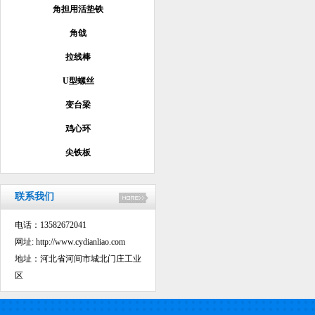
角担用活垫铁
角戗
拉线棒
U型螺丝
变台梁
鸡心环
尖铁板
联系我们
电话：13582672041
网址:
http://www.cydianliao.com
地址：河北省河间市城北门庄工业
区