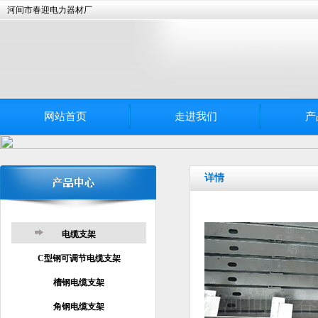
河间市春迎电力器材厂
网站首页
走进我们
产
详情
电缆支架
C型钢可调节电缆支架
槽钢电缆支架
角钢电缆支架