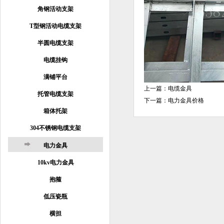
角钢活动支架
T型钢活动电缆支架
半圆电缆支架
电缆挂钩
满铺平台
上一篇：
电缆金具
托管电缆支架
下一篇：
电力金具价格
箱体托架
304不锈钢电缆支架
电力金具
10kv电力金具
抱箍
低压瓷瓶
横担